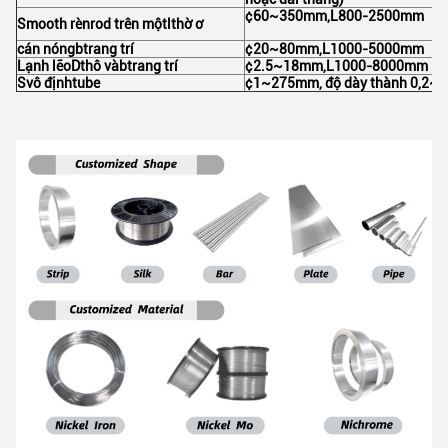
¢60~350mm,L800-2500mm
S
mooth rèn
r
od trên một
l
thờ ơ
cán nóng
b
trang trí
¢20~80mm,L1000-5000mm
Lạnh lẽo
D
thô và
b
trang trí
¢2.5~18mm,L1000-8000mm
S
vô định
t
ube
¢1~275mm, độ dày thành 0,2~