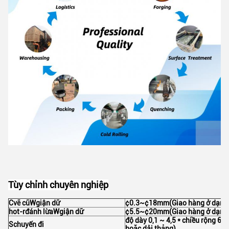
Tùy chỉnh chuyên nghiệp
C
vẽ cũ
W
giận dữ
¢0.3~¢18mm(Giao hàng ở dạng 
h
ot-
r
đánh lừa
W
giận dữ
¢5.5~¢20mm(Giao hàng ở dạng
độ dày 0,1 ~ 4,5 * chiều rộng 6
S
chuyến đi
hoặc dải thẳng)