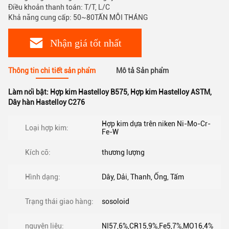
Điều khoản thanh toán: T/T, L/C
Khả năng cung cấp: 50~80TẤN MỖI THÁNG
Nhận giá tốt nhất
Thông tin chi tiết sản phẩm
Mô tả Sản phẩm
Làm nổi bật:
Hợp kim Hastelloy B575
,
Hợp kim Hastelloy ASTM
,
Dây hàn Hastelloy C276
Hợp kim dựa trên niken Ni-Mo-Cr-
Loại hợp kim:
Fe-W
Kích cỡ:
thương lượng
Hình dạng:
Dây, Dải, Thanh, Ống, Tấm
Trạng thái giao hàng:
sosoloid
nguyên liệu:
NI57,6%,CR15,9%,Fe5,7%,MO16,4%