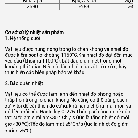
Rm/Mpa
Rp0,2/Mpa
MỘT(%
≥690
≥283
≥40
Cơ sở xử lý nhiệt sản phẩm
1, Hệ thống sưởi
Vật liệu được nung nóng trong lò chân không và nhiệt độ
được kiểm soát ở khoảng 1150°C.Khi nhiệt độ đạt đến mức
yêu cầu (khoảng 1100°C), bắt đầu giữ nhiệt trong một
khoảng thời gian.Nếu độ dẫn nhiệt của vật liệu kém, hãy
thực hiện các biện pháp bảo vệ khác.
2, Bảo quản nhiệt
Vật liệu có thể được làm lạnh đến nhiệt độ phòng hoặc
thấp hơn trong lò chân không.Nó cũng có thể bằng cách
xử lý tôi để cải thiện độ cứng, khả năng chống mài mòn và
độ bền mỏi của Hastelloy C-276.Thông số công nghệ dập
tắt: sưởi ấm sưởi ấm≤30 ° Ch / s (tức là tăng nhiệt độ mỗi
giờ <30 ℃);Tốc độ làm mát ≤5°Ch/s (tức là nhiệt độ giảm
xuống <5℃).