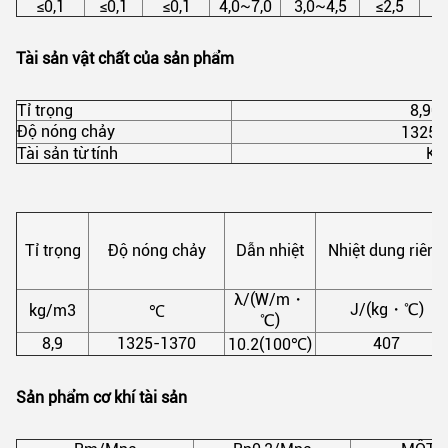
≤0,1
≤0,1
≤0,1
4,0~7,0
3,0~4,5
≤2,5
14
Tài sản vật chất của sản phẩm
Tỉ trọng
8,90
Độ nóng chảy
1325
Tài sản từ tính
Kh
Tỉ trọng
Độ nóng chảy
Dẫn nhiệt
Nhiệt dung riêng
λ/(W/m・
J/(kg・℃)
kg/m3
℃
℃)
8,9
1325-1370
407
10.2(100℃)
Sản phẩm cơ khí tài sản