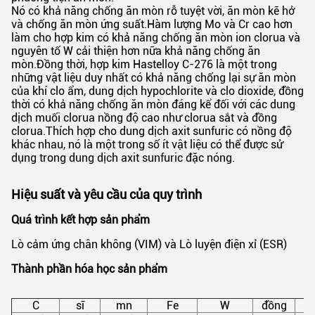
Nó có khả năng chống ăn mòn rỗ tuyệt vời, ăn mòn kẽ hở
và chống ăn mòn ứng suất.Hàm lượng Mo và Cr cao hơn
làm cho hợp kim có khả năng chống ăn mòn ion clorua và
nguyên tố W cải thiện hơn nữa khả năng chống ăn
mòn.Đồng thời, hợp kim Hastelloy C-276 là một trong
những vật liệu duy nhất có khả năng chống lại sự ăn mòn
của khí clo ẩm, dung dịch hypochlorite và clo dioxide, đồng
thời có khả năng chống ăn mòn đáng kể đối với các dung
dịch muối clorua nồng độ cao như clorua sắt và đồng
clorua.Thích hợp cho dung dịch axit sunfuric có nồng độ
khác nhau, nó là một trong số ít vật liệu có thể được sử
dụng trong dung dịch axit sunfuric đặc nóng.
Hiệu suất và yêu cầu của quy trình
Quá trình kết hợp sản phẩm
Lò cảm ứng chân không (VIM) và Lò luyện điện xỉ (ESR)
Thành phần hóa học sản phẩm
C
sĩ
mn
Fe
W
đồng