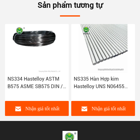
Sản phẩm tương tự
ASTM
NS335 Hàn Hợp kim
GH5188 Dây hàn tấm
 DIN /
Hastelloy UNS N06455
tấm ống Hastelloy
g dây
Chống ăn mòn
t nhất
Nhận giá tốt nhất
Nhận giá tốt nh