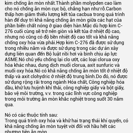
kim chống ăn mòn nhất.Thành phần molypden cao làm
cho nó chống ăn mòn cục bộ, chẳng hạn như rỗ.Carbon
thấp hơn giảm thiểu lượng kết tủa cacbua trong quá trình
hàn để duy trì khả năng chống ăn mòn giữa các hạt của
phần biến chất nóng ở giao diện hàn.Mặc dù hợp kim C-
276 cuối cùng sẽ trở nên giòn và kết tủa ở nhiệt độ cao,
nhưng nó cũng có độ bền nhiệt độ cao tốt và khả năng
chống oxy hóa vừa phải.Hợp kim C-276 đã được sử dụng
trong nhiều năm và được sử dụng trong các dự án xây
dựng liên quan đến Bộ luật nồi hơi và bình chịu áp lực
ASME.Nó chủ yếu chống lại clo ướt, các loại clorua oxy
hóa khác nhau, dung dịch muối clorua, axit sunfuric và
muối oxy hóa.Nó có khả năng chống ăn mòn tốt ở nhiệt độ
thấp và axit clohydric ở nhiệt độ trung bình.Do đó, nó được
sử dụng rộng rãi trong ngành Hóa chất, Công nghiệp hóa
dầu, khử lưu huỳnh khí thải, công nghiệp giấy và bột giấy,
bảo vệ môi trường, v.v. trong các lĩnh vực công nghiệp
trong môi trường ăn mòn khắc nghiệt trong suốt 30 năm
qua.
Nó có các thuộc tính sau:
Trong quá trình oxy hóa và khử hai trạng thái khí quyển, có
khả năng chống ăn mòn tuyệt vời đối với hầu hết các
phương tiện ăn mòn.