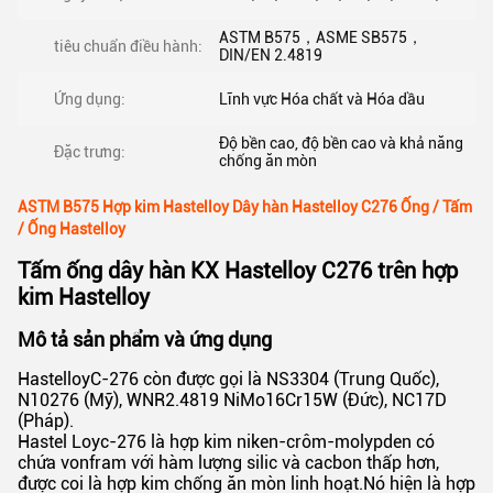
ASTM B575，ASME SB575，
tiêu chuẩn điều hành:
DIN/EN 2.4819
Ứng dụng:
Lĩnh vực Hóa chất và Hóa dầu
Độ bền cao, độ bền cao và khả năng
Đặc trưng:
chống ăn mòn
ASTM B575 Hợp kim Hastelloy Dây hàn Hastelloy C276 Ống / Tấm
/ Ống Hastelloy
Tấm ống dây hàn KX Hastelloy C276 trên hợp
kim Hastelloy
Mô tả sản phẩm và ứng dụng
HastelloyC-276 còn được gọi là NS3304 (Trung Quốc),
N10276 (Mỹ), WNR2.4819 NiMo16Cr15W (Đức), NC17D
(Pháp).
Hastel Loyc-276 là hợp kim niken-crôm-molypden có
chứa vonfram với hàm lượng silic và cacbon thấp hơn,
được coi là hợp kim chống ăn mòn linh hoạt.Nó hiện là hợp