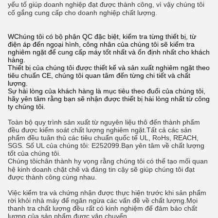
yếu tố giúp doanh nghiệp đạt được thành công, vì vậy chúng tôi
cố gắng cung cấp cho doanh nghiệp chất lượng.
W
Chúng tôi có bộ phận QC đặc biệt, kiểm tra từng thiết bị, từ
điện áp đến ngoại hình, công nhân của chúng tôi sẽ kiểm tra
nghiêm ngặt để cung cấp máy tốt nhất và ổn định nhất cho khách
hàng.
Thiết bị của chúng tôi được thiết kế và sản xuất nghiêm ngặt theo
tiêu chuẩn CE, chúng tôi quan tâm đến từng chi tiết và chất
lượng.
Sự hài lòng của khách hàng là mục tiêu theo đuổi của chúng tôi,
hãy yên tâm rằng bạn sẽ nhận được thiết bị hài lòng nhất từ ​​công
ty chúng tôi.
Toàn bộ quy trình sản xuất từ ​​nguyên liệu thô đến thành phẩm
đều được kiểm soát chất lượng nghiêm ngặt.Tất cả các sản
phẩm đều tuân thủ các tiêu chuẩn quốc tế UL, RoHs, REACH,
SGS. Số UL của chúng tôi: E252099.Bạn yên tâm về chất lượng
tốt của chúng tôi.
Chúng tôi
chân thành hy vọng rằng chúng tôi có thể tạo mối quan
hệ kinh doanh chặt chẽ và đáng tin cậy sẽ giúp chúng tôi đạt
được thành công cùng nhau.
Việc kiểm tra và chứng nhận được thực hiện trước khi sản phẩm
rời khỏi nhà máy để ngăn ngừa các vấn đề về chất lượng.Mọi
thanh tra chất lượng đều rất có kinh nghiệm để đảm bảo chất
lượng của sản phẩm được vận chuyển